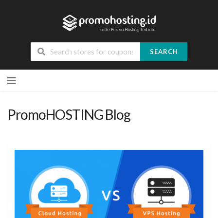
SEARCH
Skip
to
content
PromoHOSTING Blog